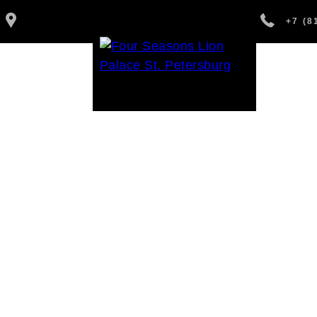
+7 (8
М