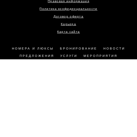
Правовая информация
Политика конфиденциальности
Договор оферта
Карьера
Карта сайта
НОМЕРА И ЛЮКСЫ
БРОНИРОВАНИЕ
НОВОСТИ
ПРЕДЛОЖЕНИЯ
УСЛУГИ
МЕРОПРИЯТИЯ
РЕСТОРАНЫ
ФОТОГАЛЕРЕЯ
КОНТАКТЫ