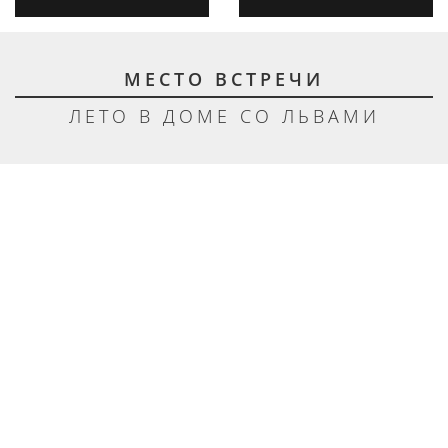
МЕСТО ВСТРЕЧИ
ЛЕТО В ДОМЕ СО ЛЬВАМИ
Главная
—
Место встречи
Любимая часть нашей работы - помогать
создавать ваши лучшие воспоминания. Мы знаем,
как организовать уютную и комфортную атмосферу
для всех, ведь в Доме со львами работает команда,